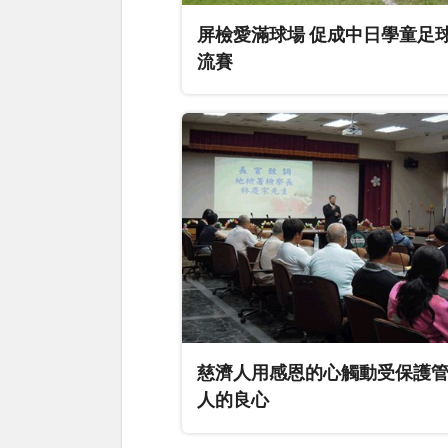
屏檢愛滿球場 促成中日學童足
流賽
慈濟人用感恩的心觸動受保護
人的良心