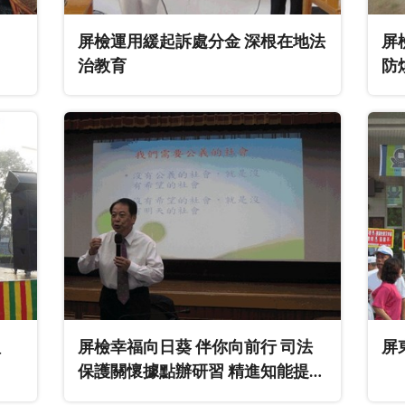
屏檢運用緩起訴處分金 深根在地法
屏
治教育
防
理
屏檢幸福向日葵 伴你向前行 司法
屏
保護關懷據點辦研習 精進知能提昇
效能