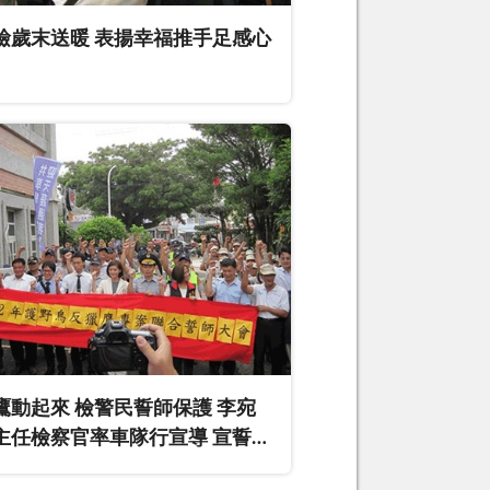
檢歲末送暖 表揚幸福推手足感心
鷹動起來 檢警民誓師保護 李宛
主任檢察官率車隊行宣導 宣誓守
候鳥決心