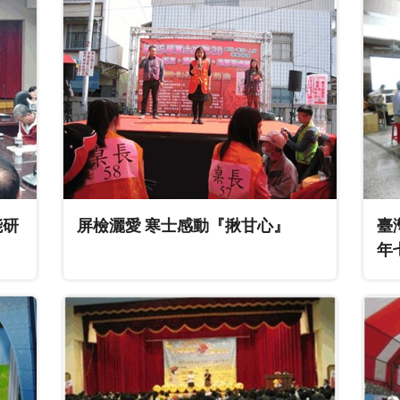
能研
屏檢灑愛 寒士感動『揪甘心』
臺
年