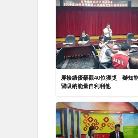
屏檢績優榮觀40位獲獎 辦知
習吸納能量自利利他