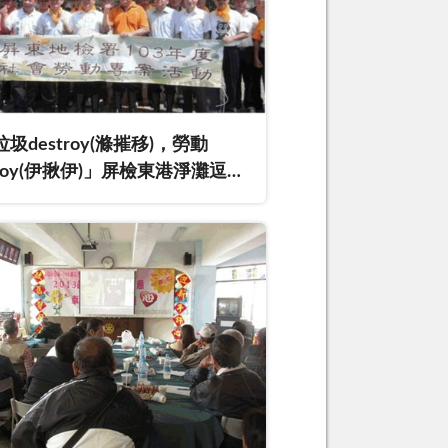
垃圾destroy(滌摧移)，勞動
njoy(伊揪伊)」屏檢東港淨灘逗陣