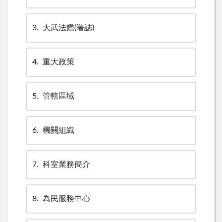
3
大武法鑑(署誌)
4
重大政策
5
管轄區域
6
機關組織
7
科室業務簡介
8
為民服務中心