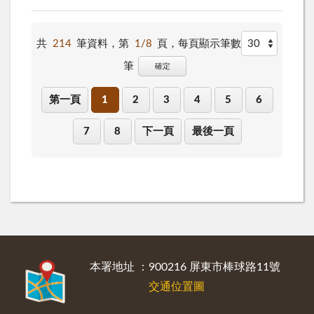
共
214
筆資料，第
1/8
頁，
每頁顯示筆數
筆
確定
第一頁
1
2
3
4
5
6
7
8
下一頁
最後一頁
:::
本署地址 ：900216 屏東市棒球路11號
交通位置圖