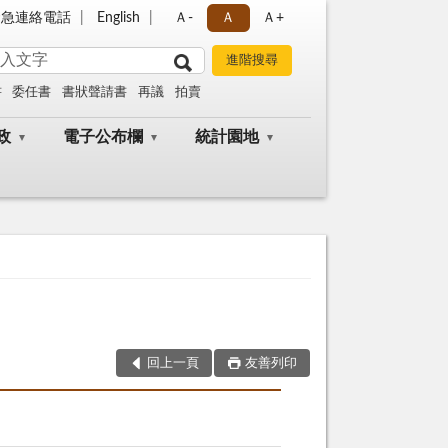
緊急連絡電話
English
Ａ-
Ａ
Ａ+
書
委任書
書狀聲請書
再議
拍賣
政
電子公布欄
統計園地
回上一頁
友善列印