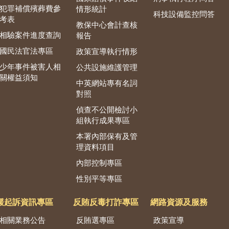
犯罪補償殯葬費參
情形統計
科技設備監控問答
考表
教保中心會計查核
相驗案件進度查詢
報告
國民法官法專區
政策宣導執行情形
少年事件被害人相
公共設施維護管理
關權益須知
中英網站專有名詞
對照
偵查不公開檢討小
組執行成果專區
本署內部保有及管
理資料項目
內部控制專區
性別平等專區
緩起訴資訊專區
反賄反毒打詐專區
網路資源及服務
相關業務公告
反賄選專區
政策宣導