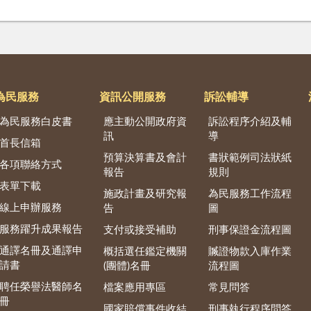
為民服務
資訊公開服務
訴訟輔導
為民服務白皮書
應主動公開政府資
訴訟程序介紹及輔
訊
導
首長信箱
預算決算書及會計
書狀範例司法狀紙
各項聯絡方式
報告
規則
表單下載
施政計畫及研究報
為民服務工作流程
線上申辦服務
告
圖
服務躍升成果報告
支付或接受補助
刑事保證金流程圖
通譯名冊及通譯申
概括選任鑑定機關
贓證物款入庫作業
請書
(團體)名冊
流程圖
聘任榮譽法醫師名
檔案應用專區
常見問答
冊
國家賠償事件收結
刑事執行程序問答