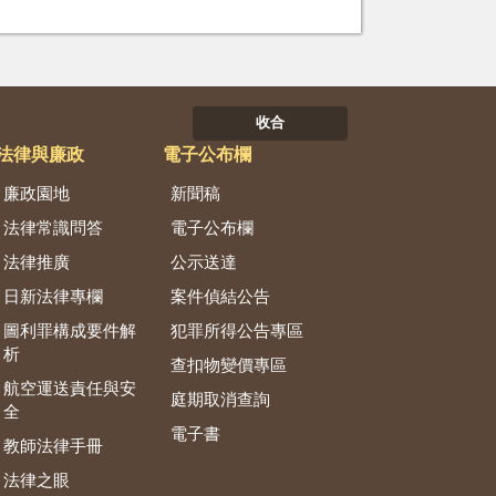
收合
法律與廉政
電子公布欄
廉政園地
新聞稿
法律常識問答
電子公布欄
法律推廣
公示送達
日新法律專欄
案件偵結公告
圖利罪構成要件解
犯罪所得公告專區
析
查扣物變價專區
航空運送責任與安
庭期取消查詢
全
電子書
教師法律手冊
法律之眼