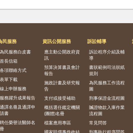
為民服務
資訊公開服務
訴訟輔導
為民服務白皮書
應主動公開政府資
訴訟程序介紹及輔
訊
導
首長信箱
預算決算書及會計
書狀範例司法狀紙
各項聯絡方式
報告
規則
表單下載
施政計畫及研究報
為民服務工作流程
線上申辦服務
告
圖
服務躍升成果報告
支付或接受補助
刑事保證金流程圖
通譯名冊及通譯申
概括選任鑑定機關
贓證物款入庫作業
請書
(團體)名冊
流程圖
聘任榮譽法醫師名
檔案應用專區
常見問答
冊
國家賠償事件收結
刑事執行程序問答