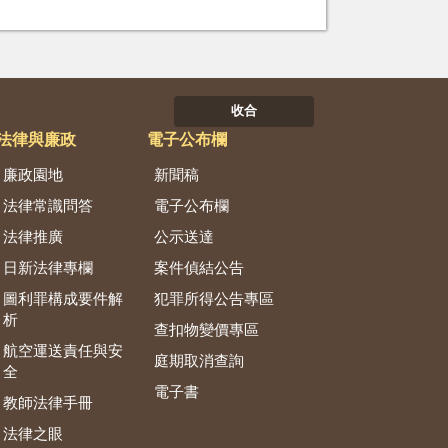
收合
法律與廉政
電子公布欄
廉政園地
新聞稿
法律常識問答
電子公布欄
法律推廣
公示送達
日新法律專欄
案件偵結公告
圖利罪構成要件解
犯罪所得公告專區
析
查扣物變價專區
航空運送責任與安
庭期取消查詢
全
電子書
教師法律手冊
法律之眼