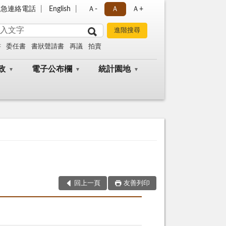
緊急連絡電話
English
Ａ-
Ａ
Ａ+
書
委任書
書狀聲請書
再議
拍賣
政
電子公布欄
統計園地
回上一頁
友善列印