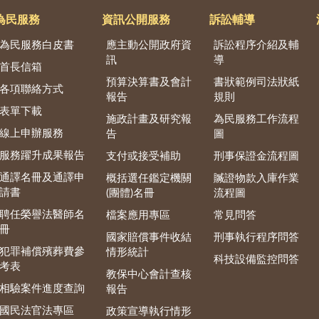
為民服務
資訊公開服務
訴訟輔導
為民服務白皮書
應主動公開政府資
訴訟程序介紹及輔
訊
導
首長信箱
預算決算書及會計
書狀範例司法狀紙
各項聯絡方式
報告
規則
表單下載
施政計畫及研究報
為民服務工作流程
線上申辦服務
告
圖
服務躍升成果報告
支付或接受補助
刑事保證金流程圖
通譯名冊及通譯申
概括選任鑑定機關
贓證物款入庫作業
請書
(團體)名冊
流程圖
聘任榮譽法醫師名
檔案應用專區
常見問答
冊
國家賠償事件收結
刑事執行程序問答
犯罪補償殯葬費參
情形統計
科技設備監控問答
考表
教保中心會計查核
相驗案件進度查詢
報告
國民法官法專區
政策宣導執行情形