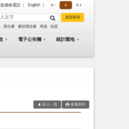
緊急連絡電話
English
Ａ-
Ａ
Ａ+
書
委任書
書狀聲請書
再議
拍賣
政
電子公布欄
統計園地
回上一頁
友善列印