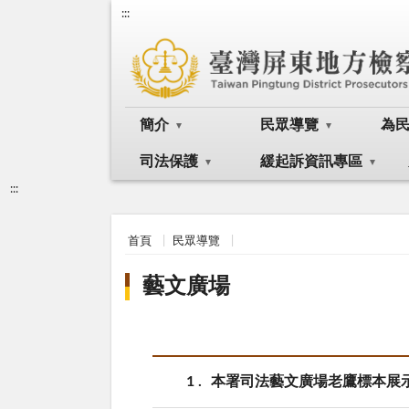
:::
簡介
民眾導覽
為
司法保護
緩起訴資訊專區
:::
首頁
民眾導覽
藝文廣場
1
本署司法藝文廣場老鷹標本展