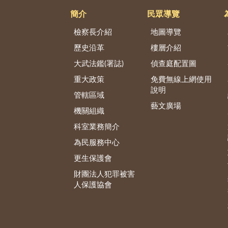
簡介
民眾導覽
檢察長介紹
地圖導覽
歷史沿革
樓層介紹
大武法鑑(署誌)
偵查庭配置圖
重大政策
免費無線上網使用
說明
管轄區域
藝文廣場
機關組織
科室業務簡介
為民服務中心
更生保護會
財團法人犯罪被害
人保護協會