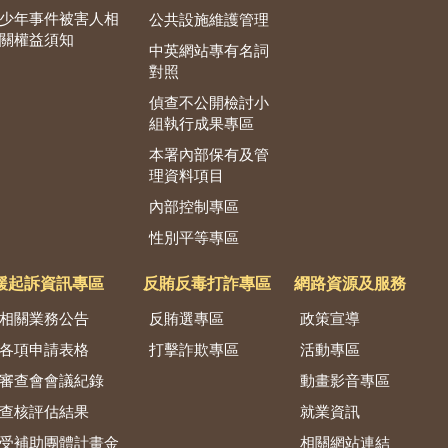
少年事件被害人相
公共設施維護管理
關權益須知
中英網站專有名詞
對照
偵查不公開檢討小
組執行成果專區
本署內部保有及管
理資料項目
內部控制專區
性別平等專區
緩起訴資訊專區
反賄反毒打詐專區
網路資源及服務
相關業務公告
反賄選專區
政策宣導
各項申請表格
打擊詐欺專區
活動專區
審查會會議紀錄
動畫影音專區
查核評估結果
就業資訊
受補助團體計畫金
相關網站連結