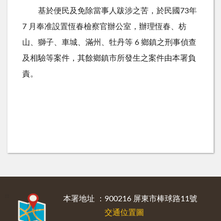
基於便民及免除當事人跋涉之苦，於民國73年
7 月奉准設置恆春檢察官辦公室，辦理恆春、枋
山、獅子、車城、滿州、牡丹等 6 鄉鎮之刑事偵查
及相驗等案件，其餘鄉鎮市所發生之案件由本署負
責。
:::
本署地址 ：900216 屏東市棒球路11號
交通位置圖