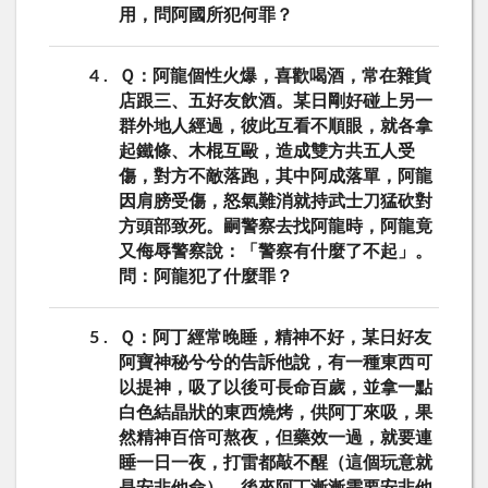
用，問阿國所犯何罪？
4
Ｑ：阿龍個性火爆，喜歡喝酒，常在雜貨
店跟三、五好友飲酒。某日剛好碰上另一
群外地人經過，彼此互看不順眼，就各拿
起鐵條、木棍互毆，造成雙方共五人受
傷，對方不敵落跑，其中阿成落單，阿龍
因肩膀受傷，怒氣難消就持武士刀猛砍對
方頭部致死。嗣警察去找阿龍時，阿龍竟
又侮辱警察說：「警察有什麼了不起」。
問：阿龍犯了什麼罪？
5
Ｑ：阿丁經常晚睡，精神不好，某日好友
阿寶神秘兮兮的告訴他說，有一種東西可
以提神，吸了以後可長命百歲，並拿一點
白色結晶狀的東西燒烤，供阿丁來吸，果
然精神百倍可熬夜，但藥效一過，就要連
睡一日一夜，打雷都敲不醒（這個玩意就
是安非他命），後來阿丁漸漸需要安非他