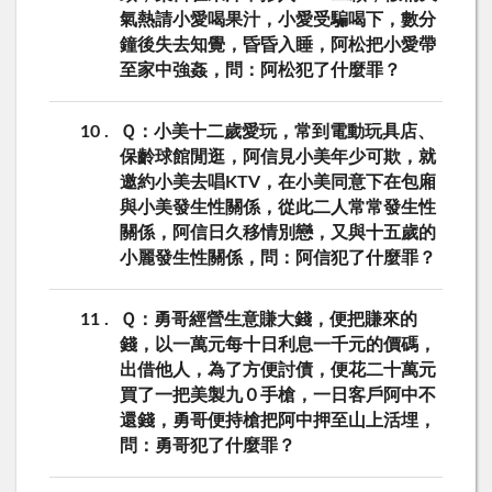
氣熱請小愛喝果汁，小愛受騙喝下，數分
鐘後失去知覺，昏昏入睡，阿松把小愛帶
至家中強姦，問：阿松犯了什麼罪？
10
Ｑ：小美十二歲愛玩，常到電動玩具店、
保齡球館閒逛，阿信見小美年少可欺，就
邀約小美去唱KTV，在小美同意下在包廂
與小美發生性關係，從此二人常常發生性
關係，阿信日久移情別戀，又與十五歲的
小麗發生性關係，問：阿信犯了什麼罪？
11
Ｑ：勇哥經營生意賺大錢，便把賺來的
錢，以一萬元每十日利息一千元的價碼，
出借他人，為了方便討債，便花二十萬元
買了一把美製九０手槍，一日客戶阿中不
還錢，勇哥便持槍把阿中押至山上活埋，
問：勇哥犯了什麼罪？