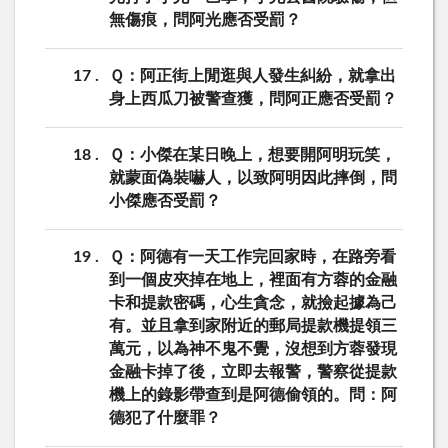
無傷痕，問阿光應否受罰？
17
Ｑ：阿正街上閒逛與人發生糾紛，就拿出
身上西瓜刀被警查獲，問阿正應否受罰？
18
Ｑ：小傑在某日晚上，想要開阿明玩笑，
就蒙面偽裝嚇人，以致阿明因此摔倒，問
小傑應否受罰？
19
Ｑ：阿德有一天工作完回家時，在路旁看
到一個皮夾掉在地上，裡面有方蓉的金融
卡和提款密碼，心生貪念，就撿起據為己
有。並且拿到家附近的郵局提款機提領三
萬元，以為神不鬼不覺，沒想到方蓉發現
金融卡掉了後，立即去報警，警察從提款
機上的錄影帶查到是阿德偷領的。問：阿
德犯了什麼罪？