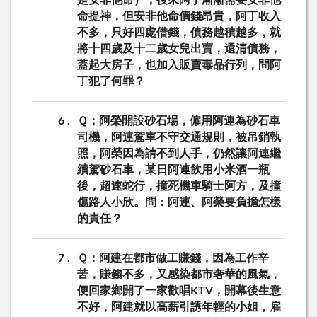
命提神，但安非他命價錢昂貴，阿丁收入
不多，只好四處借錢，債務越積越多，就
將十四歲及十二歲女兒出賣，還清債務，
蓋起大房子，也加入販賣毒品行列，問阿
丁犯了何罪？
6
Ｑ：阿榮開設砂石場，僱用阿連為砂石車
司機，阿連駕車不守交通規則，被吊銷執
照，阿榮因為請不到人手，仍然讓阿連繼
續駕砂石車，某日阿連飲用小米酒一瓶
後，超速蛇行，撞死機車騎士阿方，及撞
傷路人小欣。問：阿連、阿榮要負擔怎樣
的責任？
7
Ｑ：阿建在都市做工賺錢，因為工作辛
苦，賺錢不多，又感染都市奢華的風氣，
便回家鄉開了一家歡唱KTV，開幕後生意
不好，阿建就以高薪引誘年輕的小姐，雇