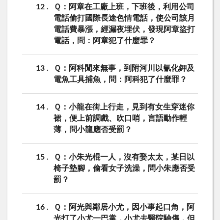
12
Ｑ：阿章在工廠上班，下班後，利用公司
電話偷打國際長途色情電話，使公司該月
電話費暴漲，經漏夜埋伏，發現阿章盜打
電話，問：阿章犯了什麼罪？
13
Ｑ：阿科閒來無事，到附河川以氰化鉀及
電魚工具捕魚，問：阿科犯了什麼罪？
14
Ｑ：小龍在街上行走，見到有女生穿迷你
裙，便上前調戲、吹口哨，言語動作輕
薄，問小龍應否受罰？
15
Ｑ：小朱光棍一人，沒有娶太太，某日以
椅子墊腳，偷看女子洗澡，問小朱應否受
罰？
16
Ｑ：阿光與鄰居小尤，因小事起口角，阿
光打了小尤一巴掌，小尤去醫院驗傷，但