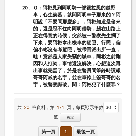
20
Ｑ：阿彬見到阿明騎一部很拉風的越野
車，心生羨慕，就問阿明車子那來的？阿
明說「不要問那麼多」，阿彬知道是偷來
的，還是忍不住向阿明借騎，飆在山路上
正在得意的時候，突然被一警察先生攔了
下來，要阿彬拿出機車的駕照、行照，偏
偏小彬沒有考駕照，被帶回派出所一查，
哇！竟然是人家失竊的贓車，阿彬之前剛
因和人打架，事情還沒解決，心想這次再
出事就完蛋了，於是在警員問筆錄時謊報
哥哥阿威的名字，並在筆錄上簽哥哥的名
字，被警察識破。問：阿彬犯了什麼罪？
共
20
筆資料，第
1/1
頁，
每頁顯示筆數
筆
確定
第一頁
1
最後一頁