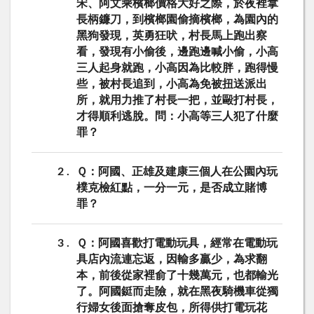
宋、阿文乘檳榔價格大好之際，於夜裡拿
長柄鐮刀，到檳榔園偷摘檳榔，為園內的
黑狗發現，英勇狂吠，村長馬上跑出察
看，發現有小偷後，邊跑邊喊小偷，小高
三人起身就跑，小高因為比較胖，跑得慢
些，被村長追到，小高為免被扭送派出
所，就用力推了村長一把，並毆打村長，
才得順利逃脫。問：小高等三人犯了什麼
罪？
2
Ｑ：阿國、正雄及建康三個人在公園內玩
樸克檢紅點，一分一元，是否成立賭博
罪？
3
Ｑ：阿國喜歡打電動玩具，經常在電動玩
具店內流連忘返，因輸多贏少，為求翻
本，前後從家裡俞了十幾萬元，也都輸光
了。阿國鋌而走險，就在黑夜騎機車從獨
行婦女後面搶奪皮包，所得供打電玩花