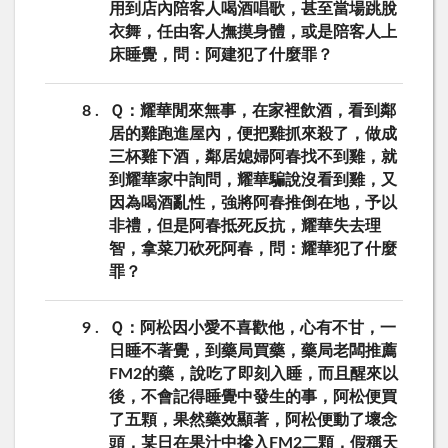
用到店內陪客人喝酒唱歌，甚至當場跳脫
衣舞，任由客人撫摸身體，或是陪客人上
床睡覺，問：阿建犯了什麼罪？
8
Ｑ：耀華閒來無事，在家裡飲酒，看到鄰
居的雞跑進屋內，便把雞抓來殺了，做成
三杯雞下酒，鄰居媳婦阿春找不到雞，就
到耀華家中詢問，耀華騙說沒看到雞，又
因為喝酒亂性，強將阿春推倒在地，予以
非禮，但是阿春抵死反抗，耀華失去理
智，拿菜刀砍死阿春，問：耀華犯了什麼
罪？
9
Ｑ：阿松因小愛不喜歡他，心有不甘，一
日睡不著覺，到藥局買藥，藥局老闆推薦
FM2的藥，說吃了即刻入睡，而且醒來以
後，不會記得睡覺中發生的事，阿松便買
了五顆，果然藥效顯著，阿松便動了壞念
頭，某日在果汁中摻入FM2二顆，假稱天