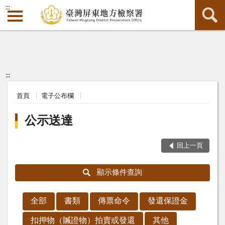
:::
:::
首頁
電子公布欄
公示送達
回上一頁
顯示條件查詢
全部
書類
傳票命令
發還保證金
扣押物（贓證物）拍賣或發還
其他