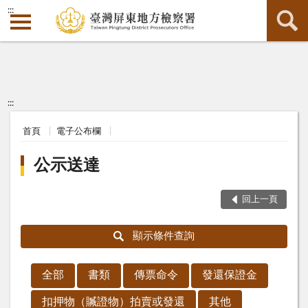
:::
:::
首頁
電子公布欄
公示送達
回上一頁
顯示條件查詢
全部
書類
傳票命令
發還保證金
扣押物（贓證物）拍賣或發還
其他