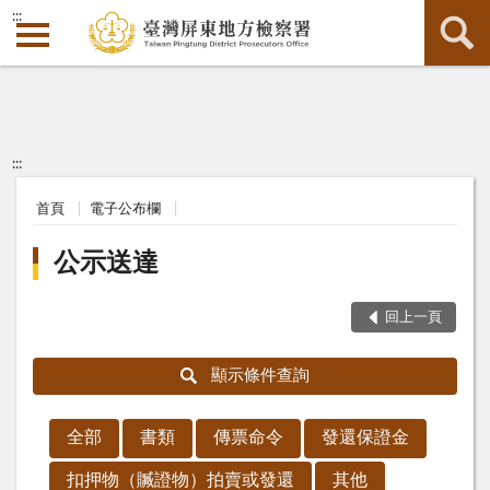
:::
:::
首頁
電子公布欄
公示送達
回上一頁
顯示條件查詢
全部
書類
傳票命令
發還保證金
扣押物（贓證物）拍賣或發還
其他