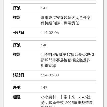
147
屏東東港安泰醫院火災意外案
件持續偵辦，釐清責任
114-02-06
148
114年阿猴城第17屆縣長盃3對3
籃球鬥牛賽屏檢積極設攤反詐
拒毒宣導
114-02-03
149
小小農村，非常未來，小小社
勞，嶄新未來-2025屏東熱帶農