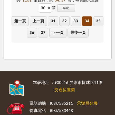
共
1101
筆資料，第
34/37
頁，
每頁顯示筆數
筆
確定
第一頁
上一頁
31
32
33
34
35
36
37
下一頁
最後一頁
:::
本署地址 ：900216 屏東市棒球路11號
交通位置圖
電話總機：(08)7535211
承辦股分機
傳真電話：(08)7530448