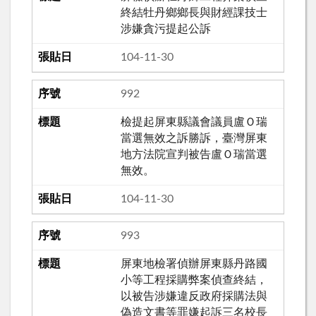
終結牡丹鄉鄉長與財經課技士
涉嫌貪污提起公訴
104-11-30
992
檢提起屏東縣議會議員盧Ｏ瑞
當選無效之訴勝訴，臺灣屏東
地方法院宣判被告盧Ｏ瑞當選
無效。
104-11-30
993
屏東地檢署偵辦屏東縣丹路國
小等工程採購弊案偵查終結，
以被告涉嫌違反政府採購法與
偽造文書等罪嫌起訴三名校長