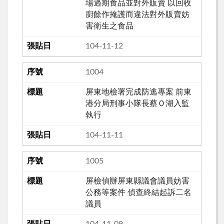
場過期食品並對外販賣 以回收
廚餘作掩護而違法對外販賣妨
害衛生之食品
104-11-12
1004
屏東地檢署完成防逃專案 前東
港分局刑事小隊長蔡Ｏ湖入監
執行
104-11-11
1005
屏檢偵辦屏東縣議會議員妨害
公務等案件 偵查終結起訴二名
議員
104-11-09