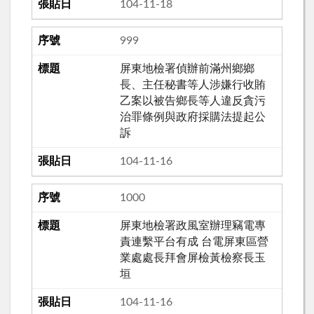
104-11-18
999
屏東地檢署偵辦前滿州鄉鄉
長、主任秘書等人涉嫌行收賄
乙案以被告鄉長等人違反貪污
治罪條例與政府採購法提起公
訴
104-11-16
1000
屏東地檢署政風室辦理竊電專
責連繫平台有成 台電屏東區營
業處處長拜會屏檢黃檢察長玉
垣
104-11-16