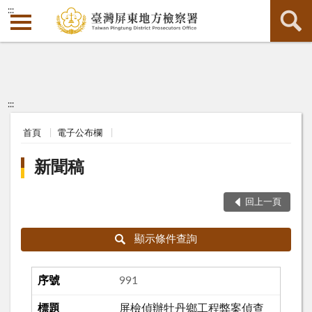
:::
:::
首頁
電子公布欄
新聞稿
回上一頁
顯示條件查詢
991
屏檢偵辦牡丹鄉工程弊案偵查