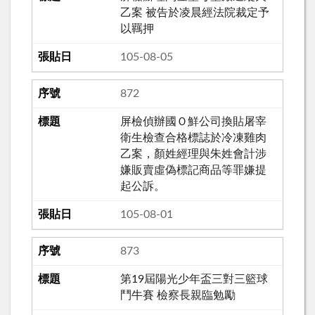
乙案 被告於凌晨經法院裁定予
以羈押
105-08-05
872
屏檢偵辦國Ｏ鮮公司換貼屠宰
衛生檢查合格標誌於冷凍雞肉
乙案，顏姓經理與朱姓會計涉
嫌販賣虛偽標記商品等罪嫌提
起公訴。
105-08-01
873
第19屆陽光少年盃三對三籃球
鬥牛賽 檢察長親臨勉勵