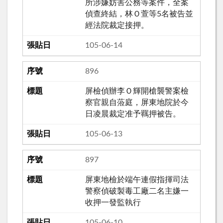
所涉嫌妨害公務等案件，全案
偵查終結，林Ｏ萱等5名被告並
經法院裁定接押。
105-06-14
896
屏檢偵辦李Ｏ輝開槍襲警案檢
察官親自蒞庭，屏東地院於今
日凌晨裁定准予羈押被告。
105-06-13
897
屏東地檢於端午連假指揮司法
警察偵破製毒工廠二名主嫌一
收押一發監執行
105-06-10