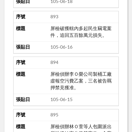
105-06-18
893
屏檢破獲轄內多起民生竊電案
件，追回五百餘萬元損失。
105-06-16
894
屏檢偵辦李Ｏ榮公司製桶工廠
虛報空污費乙案，三名被告羈
押禁見獲准。
105-06-15
895
屏檢偵辦林Ｏ萱等人包圍派出