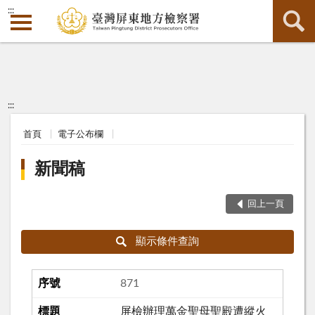
:::
:::
首頁
電子公布欄
新聞稿
回上一頁
顯示條件查詢
871
屏檢辦理萬金聖母聖殿遭縱火