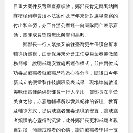
目重大案件及選舉查察績效，鄭部長肯定縣調站團
隊積極偵辦貪瀆不法案件及歷年來針對選舉查察的
付出和辛勞，亦至各辦公室逐一向團隊同仁表示嘉
勉，團隊成員皆感無比榮譽和高興。
鄭部長一行人緊接又前往臺灣更生保護會屏東
輔導所巡視，由更保屏東分會主任委員葉春麗做業
務簡報，說明戒癮安置處所運作模式，並由兩位成
功毒品戒癮者就戒癮歷程為心得分享，隨後由今年
新成立的便當製作技訓班發表成果，現場準備數道
美味便當佳餚供鄭部長一行人享用，鄭部長在享受
美食之餘，亦嘉勉輔導所以愛與紀律的管理、教育
及輔導方式，提供戒癮者無毒環境的安置，讓戒癮
者煩躁的心靈得到沉澱，此外鄭部長更和戒癮者親
自對談，傾聽戒癮者的心情，讚許戒癮者學得一技