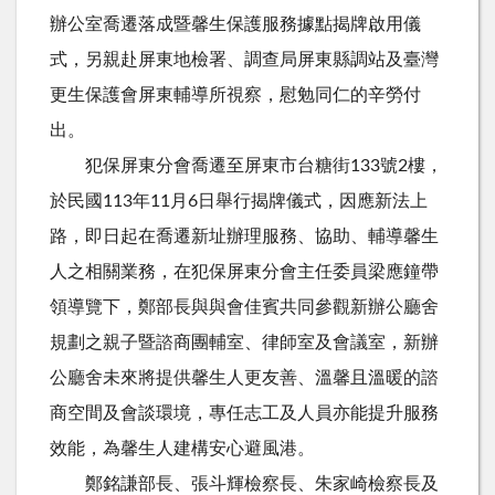
辦公室喬遷落成暨馨生保護服務據點揭牌啟用儀
式，另親赴屏東地檢署、調查局屏東縣調站及臺灣
更生保護會屏東輔導所視察，慰勉同仁的辛勞付
出。
犯保屏東分會喬遷至屏東市台糖街133號2樓，
於民國113年11月6日舉行揭牌儀式，因應新法上
路，即日起在喬遷新址辦理服務、協助、輔導馨生
人之相關業務，在犯保屏東分會主任委員梁應鐘帶
領導覽下，鄭部長與與會佳賓共同參觀新辦公廳舍
規劃之親子暨諮商團輔室、律師室及會議室，新辦
公廳舍未來將提供馨生人更友善、溫馨且溫暖的諮
商空間及會談環境，專任志工及人員亦能提升服務
效能，為馨生人建構安心避風港。
鄭銘謙部長、張斗輝檢察長、朱家崎檢察長及