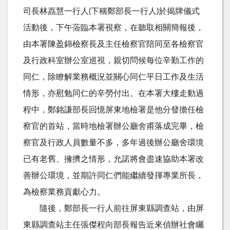
司長林嚞慧一行人(下稱鄭部長一行人)於揭牌儀式
活動後，下午蒞臨本署視察，在聽取相關簡報後，
由本署陳盈錦檢察長及主任檢察官陪同至各檢察官
及行政科室辦公室巡視，親切問候每位辛勤工作的
同仁，除瞭解業務概況並關心同仁平日工作及生活
情形，亦慰勉同仁的辛勞付出。在本署大樓走動過
程中，鄭銘謙部長回憶屏東地檢署是他分發擔任檢
察官的首站，當時地檢署辦公廳舍甫落成完畢，檢
察官及行政人員數量不多，多年過後辦公廳舍環境
已有老舊、擁擠之情形，允諾將會盡速協助本署改
善辦公環境，並期許同仁們能繼續發揮專業所長，
為檢察業務貢獻心力。
隨後，鄭部長一行人前往屏東縣調查站，由屏
東縣調查站主任張傑程向部長報告近來偵辦社會矚