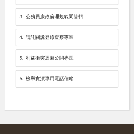
3
公務員廉政倫理規範問答輯
4
請託關說登錄查察專區
5
利益衝突迴避公開專區
6
檢舉貪瀆專用電話信箱