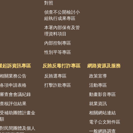
對照
偵查不公開檢討小
組執行成果專區
本署內部保有及管
理資料項目
內部控制專區
性別平等專區
緩起訴資訊專區
反賄反毒打詐專區
網路資源及服務
相關業務公告
反賄選專區
政策宣導
各項申請表格
打擊詐欺專區
活動專區
審查會會議紀錄
動畫影音專區
查核評估結果
就業資訊
受補助團體計畫金
相關網站連結
額
電子公文附件區
對民間團體及個人
一般網路調查