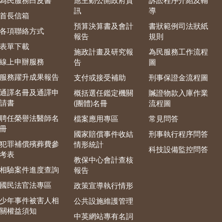
為民服務白皮書
應主動公開政府資
訴訟程序介紹及輔
訊
導
首長信箱
預算決算書及會計
書狀範例司法狀紙
各項聯絡方式
報告
規則
表單下載
施政計畫及研究報
為民服務工作流程
線上申辦服務
告
圖
服務躍升成果報告
支付或接受補助
刑事保證金流程圖
通譯名冊及通譯申
概括選任鑑定機關
贓證物款入庫作業
請書
(團體)名冊
流程圖
聘任榮譽法醫師名
檔案應用專區
常見問答
冊
國家賠償事件收結
刑事執行程序問答
犯罪補償殯葬費參
情形統計
科技設備監控問答
考表
教保中心會計查核
相驗案件進度查詢
報告
國民法官法專區
政策宣導執行情形
少年事件被害人相
公共設施維護管理
關權益須知
中英網站專有名詞