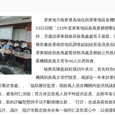
屏東地方檢察署為強化與屏東地區各機關政
23日召開「113年度屏東地區政風業務聯
持，另邀請屏東縣政府政風處處長王俊凱、
務部廉政署南部地區調查組副組長張茂泉蒞
屏東縣政府政風處暨府轄局處及鄉鎮公所政
業機構政風主管等46人出席與會。
檢察長陳盈錦於致詞中表示，首先特別向
機構的政風主管們致意，感謝這一年來於業
防重於查處」、「協助勝於監督」期政風人員在機關內提供熱誠
色，避免同仁涉險；其次肯定政風人員平時提供反貪、反賄等各
重，新的詐騙型態與手法不斷推陳出新，「打詐」也成為當前政
反詐、識詐、阻詐等觀念散布在每一個同仁及民眾心中，以保護