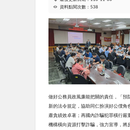
資料點閱次數：538
做好公務員政風廉能把關的責任，「預
新的法令規定，協助同仁扮演好公僕角
肅貪績效卓著；再國內詐騙犯罪橫行嚴
機構橫向資源打擊詐騙，強力宣導，將