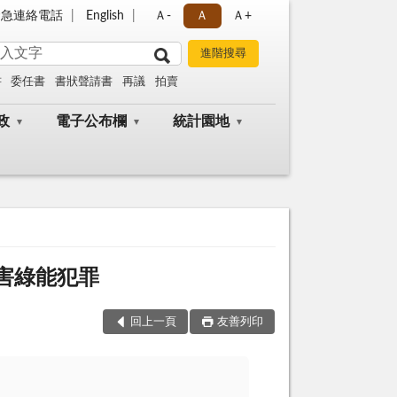
緊急連絡電話
English
Ａ-
Ａ
Ａ+
書
委任書
書狀聲請書
再議
拍賣
政
電子公布欄
統計園地
害綠能犯罪
回上一頁
友善列印