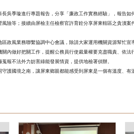
吳季璇進行專題報告，分享「廉政工作實務經驗」，報告如何
營風險等；接續由屏檢主任檢察官許育銓分享屏東轄區之貪瀆案
政風業務聯繫協調中心會議，除請大家運用機關資源幫忙宣導
機關內做好把關工作，提醒公務員行使裁量權要克盡職責、依法
極蒐報不法外力妨害綠能發展情資，提供地檢署偵辦。
守護國境之南，讓屏東鄉親都能感受到屏東是一個有溫度、有