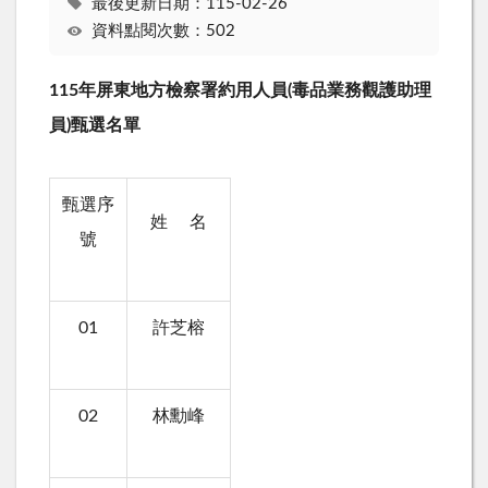
最後更新日期：115-02-26
資料點閱次數：502
115
年屏東地方檢察署約用人員
(
毒品業務觀護助理
員
)
甄選名單
甄選序
姓
名
號
01
許芝榕
02
林勳峰