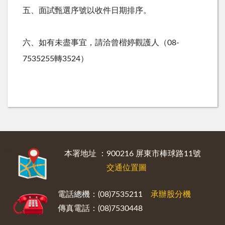
五、面試甄選序號以收件日期排序。
六、如有未盡事宜，請洽曾楷婷觀護人（
08-
7535255
轉
3524
）
:::
本署地址 ：900216 屏東市棒球路11號
交通位置圖
電話總機：(08)7535211
承辦股分機
傳真電話：(08)7530448