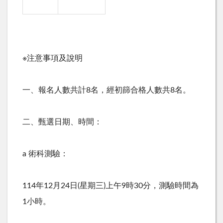
※注意事項及說明
一、報名人數共計
8
名，經初篩合格人數共
8
名。
二、甄選日期、時間：
a 術科測驗：
114年
12
月
24
日
(
星期三
)
上午
9
時
30
分，測驗時間為
1
小時。