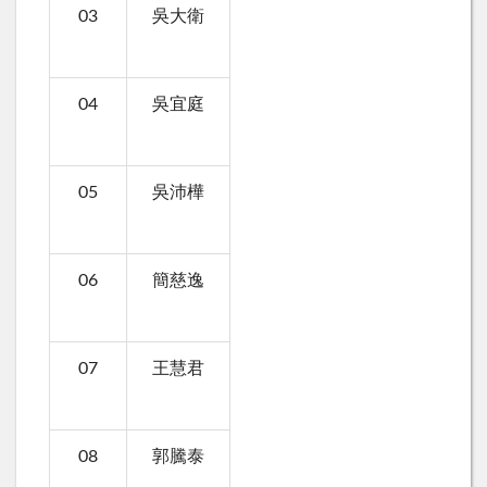
03
吳大衛
04
吳宜庭
05
吳沛樺
06
簡慈逸
07
王慧君
08
郭騰泰