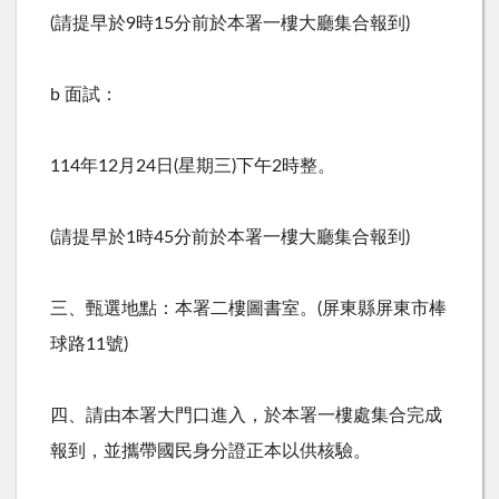
(請提早於
9
時
15
分前於本署一樓大廳集合報到
)
b 面試：
114年
12
月
24
日
(
星期三
)
下午
2
時整。
(請提早於
1
時
45
分前於本署一樓大廳集合報到
)
三、甄選地點：本署二樓圖書室。
(
屏東縣屏東市棒
球路
11
號
)
四、請由本署大門口進入，於本署一樓處集合完成
報到，並攜帶國民身分證正本以供核驗。