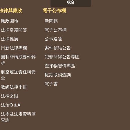
收合
法律與廉政
電子公布欄
廉政園地
新聞稿
法律常識問答
電子公布欄
法律推廣
公示送達
日新法律專欄
案件偵結公告
圖利罪構成要件解
犯罪所得公告專區
析
查扣物變價專區
航空運送責任與安
庭期取消查詢
全
電子書
教師法律手冊
法律之眼
法治Q＆A
法學及法規資料庫
查詢