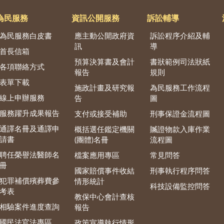
為民服務
資訊公開服務
訴訟輔導
為民服務白皮書
應主動公開政府資
訴訟程序介紹及輔
訊
導
首長信箱
預算決算書及會計
書狀範例司法狀紙
各項聯絡方式
報告
規則
表單下載
施政計畫及研究報
為民服務工作流程
線上申辦服務
告
圖
服務躍升成果報告
支付或接受補助
刑事保證金流程圖
通譯名冊及通譯申
概括選任鑑定機關
贓證物款入庫作業
請書
(團體)名冊
流程圖
聘任榮譽法醫師名
檔案應用專區
常見問答
冊
國家賠償事件收結
刑事執行程序問答
犯罪補償殯葬費參
情形統計
科技設備監控問答
考表
教保中心會計查核
相驗案件進度查詢
報告
國民法官法專區
政策宣導執行情形