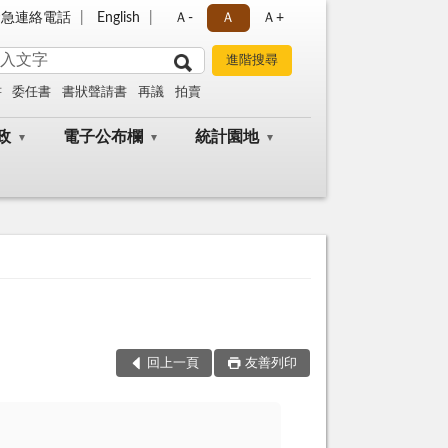
緊急連絡電話
English
Ａ-
Ａ
Ａ+
書
委任書
書狀聲請書
再議
拍賣
政
電子公布欄
統計園地
回上一頁
友善列印