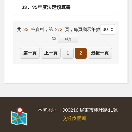
33
95年度法定預算書
共
33
筆資料，第
2/2
頁，
每頁顯示筆數
筆
確定
第一頁
上一頁
1
2
最後一頁
:::
本署地址 ：900216 屏東市棒球路11號
交通位置圖