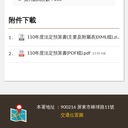
附件下載
110年度法定預算書(主要及附屬表)(XML檔).zip
27 
110年度法定預算書(PDF檔).pdf
3159 KB
:::
本署地址 ：900216 屏東市棒球路11號
交通位置圖