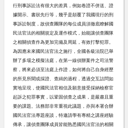
行刑事訴訟法有很大的差異，例如卷證不併送、證
據開示、書狀先行等，幾乎是顛覆了我國現行的刑
事訴訟制度，故偵查團隊的每位成員須徹底瞭解國
民法官法的相關規定及運作模式，始能讓偵查團隊
之相關偵查作為更加完備及周延，有效打擊犯罪。
為因應未來國民法官法之施行，全國各級法院已舉
辦了多場之模擬法庭，在第一線偵辦案件之司法警
察，將來必須至法庭上作證，如何將自己自身經歷
的所見所聞或採證、查緝的過程，透過交互詰問如
實地呈現，使國民法官相信及願意接受採納檢察官
起訴之犯罪事實，以鞏固偵查之成果，是嚴肅且重
要的課題。法務部非常重視此議題，亦與本署合辦
國民法官法專題座談，特邀請學有專精之講座經驗
傳承，讓偵查團隊成員皆能熟悉國民法官法的相關