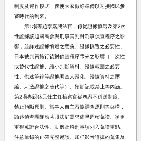
制度及運作模式，俾使大家做好準備以迎接國民參
審時代的到來。
第1場專題李嘉興法官，係從證據慎選及第2次
性證據談起國民參與刑事審判對刑事偵查程序之影
響，並詳述證據慎選之意義、證據慎選之必要性、
日本裁判員施行後對偵查程序帶來之影響（二次性
或替代性證據、縮小判斷資料、證據範圍之必要
性、供述筆錄等證據調查人證化、證據資料之壓
縮、刺激證據之替代等）、預斷記載禁止等內涵。
第2場專題蔡元仕主任檢察官從卷證不併送制度、
禁止預斷原則、當事人自主證據調查原則等架構，
論述偵查團隊應著眼法庭需求儘早周密蒐證、須更
重視蒐證合法性、動機及科刑事項列入蒐證重點、
注意筆錄的正確完整易讀、加強影音證據的蒐集及