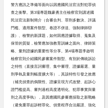
警方應訊之準備等面向以因應國民法官法對犯罪偵
查之衝擊。第3場專題魏豪勇主任檢察官則講述國
民法官法新制簡介（合審合判、罪刑多數決、評議
門檻、適用案件類型、卷證不併送、強制律師辯
護）、檢警的新課題，如何因應證據取得、蒐集及
保管的質疑，檢警應加強教育訓練之面向、律師策
略、量刑證據的重要性等分享。第4場專題李啟明
檢察官則介紹國民參審案件類型、有別於傳統訴訟
之特性（直接言詞審理、集中審理、證據嚴選、量
刑爭執及量刑幅度擴大等），其該特性引發之效應
（補充偵查的侷限性、證據呈現方式改變、起訴心
證門檻提高、審判過程高度透明化、犯罪事實與量
刑之高度爭執），及因應國民參審應採取之新戰略
（避免重罪起訴輕罪化、偵查程序合法嚴謹、強化