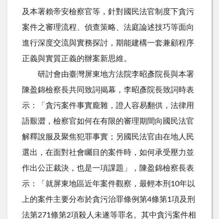
及本署賴帝安檢察官等，針對國民法官制度下貪污
案件之審理流程、偵查策略、法庭論述技巧等面向
進行深度交流與實務探討，期能建構一套兼顧程序
正義與實質正義的辦案新思維。
研討會由臺灣屏東地方法院李昭彥院長與本署
陳盈錦檢察長共同致詞揭幕，李昭彥院長致詞時表
示：「貪污案件事實龐雜，證人容易翻供，法律用
語艱澀，檢察官如何在有限的審理期間向國民法官
解釋說服及聚焦犯罪事實；另國民法官由在地人民
選出，在面對社會矚目的案件時，如何承受壓力並
作出公正裁決，也是一項課題」，陳盈錦檢察長表
示：「就屏東地區近年案件觀察，最輕本刑10年以
上的案件主要分布於貪污治罪條例第4條第1項及刑
法第271條第2項殺人未遂等罪名。其中貪污案件相