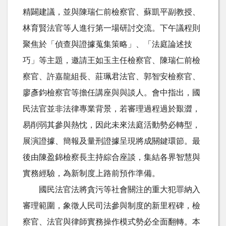
精闢建議，並與陳瑞仁前檢察官、蘇凱平副教授、
林育賢法官等人進行第一場研討交流。下午議程則
聚焦於「偵查與證據蒐集策略」、「法庭論述技
巧」等主題，邀請王如玉主任檢察官、陳瑞仁前檢
察官、許嘉龍組長、莊珮君法官、郭智安檢察官、
廖彥鈞檢察官等擔任講座與與談人。會中指出，國
民法官並非法律專業背景，若審理過程過於艱澀，
易削弱其參與熱忱，因此未來法庭活動勢必轉型，
展演證據、簡報及量刑證據呈現將成關鍵環節。最
後由陳盈錦檢察長主持綜合座談，集結各界智慧與
實務經驗，為新制度上路前預作準備。
國民法官法將貪污等社會關注的重大犯罪納入
審理範圍，象徵人民司法參與制度的新里程碑，檢
察官、法官與律師實務操作模式勢必全面翻轉。本