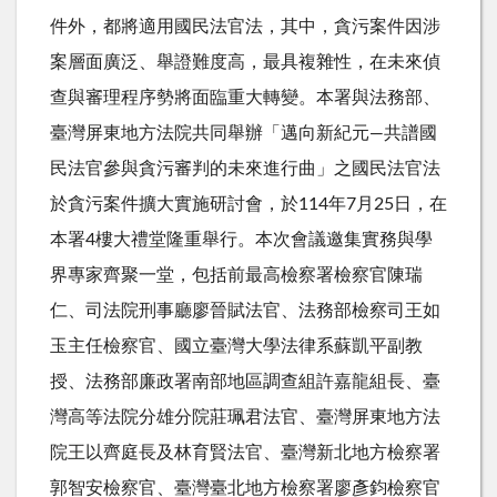
件外，都將適用國民法官法，其中，貪污案件因涉
案層面廣泛、舉證難度高，最具複雜性，在未來偵
查與審理程序勢將面臨重大轉變。本署與法務部、
臺灣屏東地方法院共同舉辦「邁向新紀元—共譜國
民法官參與貪污審判的未來進行曲」之國民法官法
於貪污案件擴大實施研討會，於114年7月25日，在
本署4樓大禮堂隆重舉行。本次會議邀集實務與學
界專家齊聚一堂，包括前最高檢察署檢察官陳瑞
仁、司法院刑事廳廖晉賦法官、法務部檢察司王如
玉主任檢察官、國立臺灣大學法律系蘇凱平副教
授、法務部廉政署南部地區調查組許嘉龍組長、臺
灣高等法院分雄分院莊珮君法官、臺灣屏東地方法
院王以齊庭長及林育賢法官、臺灣新北地方檢察署
郭智安檢察官、臺灣臺北地方檢察署廖彥鈞檢察官