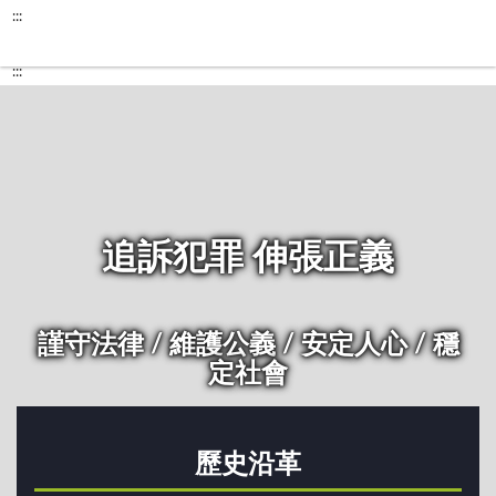
:::
:::
追訴犯罪 伸張正義
謹守法律 / 維護公義 / 安定人心 / 穩
定社會
歷史沿革