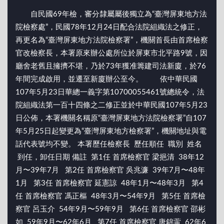
自民國69年檢，審分隸屬屬後獨立為“臺灣屏東地方法
院檢察處”，民國78年12月24日配合法院組織法之修正，
再更名為“臺灣屏東地方法院檢察署”，機關首長由首席檢察
官改檢察長，本署原來辦公處所位於屏東市北平路9號，因
廳舍老舊且擁擠不堪，乃於73年獲准籌建司法新廈，於76
年間完成啟用，並遷至新廈辦公至今。 依中華民國
107年5月23日華總一義字第10700055461號總統令，法
院組織法第一百十四條之二修正並於中華民國107年5月23
日公佈，本署機關名稱原“臺灣屏東地方法院檢察署”自107
年5月25日起變更為“臺灣屏東地方檢察署”，機關地址與電
話代表號均不變。 本署歷任檢察長 歷任順任 職別 姓名
到任，卸任日期 備註 第1任 首席檢察官 梁挹清 38年12
月〜39年7月 第2任 首席檢察官 吳兆濂 39年7月〜48年
1月 第3任 首席檢察官 延憲諒 48年1月〜48年3月 第4
任 首席檢察官 馮正樞 48年3月〜54年9月 第5任 首席檢
察官 呂玉介 54年9月〜59年9月 第6任 首席檢察官 邵彬
如 59年9月〜62年6月 第7任 首席檢察官 唐錦蔩 62年6